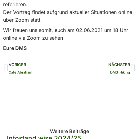
referieren.
Der Vortrag findet aufgrund aktueller Situationen online
über Zoom statt.
Wir freuen uns somit, euch am 02.06.2021 um 18 Uhr
online via Zoom zu sehen
Eure DMS
Zurück
N
VORIGER
NÄCHSTER
Café Abraham
DMS-Hiking
Weitere Beiträge
Infostand wise 2024/25