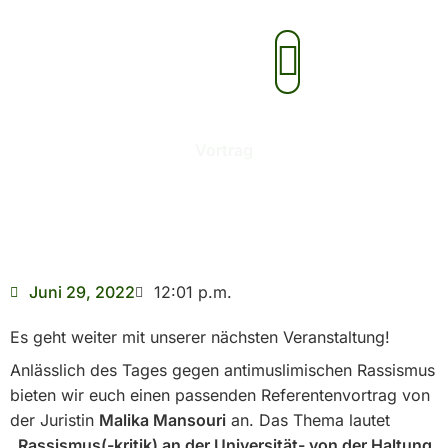
Zum
Inhalt
Aktionen & Veranstaltungen
springen
Vortrag
Juni 29, 2022
12:01 p.m.
Es geht weiter mit unserer nächsten Veranstaltung!
Anlässlich des Tages gegen antimuslimischen Rassismus
bieten wir euch einen passenden Referentenvortrag von
der Juristin
Malika Mansouri
an. Das Thema lautet
„Rassismus(-kritik) an der Universität- von der Haltung