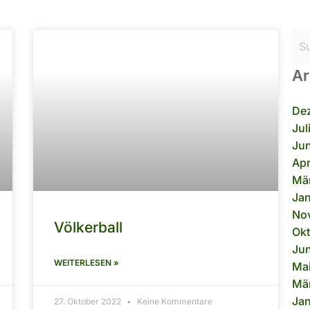
Seite
Seite
Ar
De
Jul
Jun
Apr
Mä
Ja
No
Völkerball
Okt
Jun
WEITERLESEN »
Ma
Mä
Jan
27. Oktober 2022
Keine Kommentare