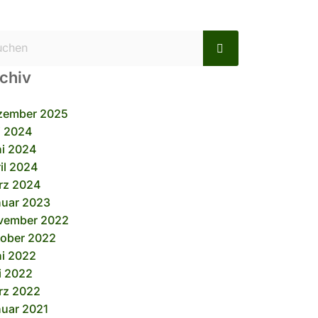
chiv
zember 2025
i 2024
i 2024
il 2024
rz 2024
nuar 2023
vember 2022
ober 2022
i 2022
i 2022
rz 2022
uar 2021